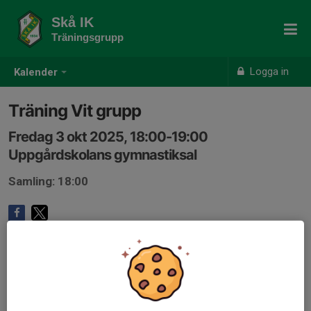
Skå IK
Träningsgrupp
Logga in
Kalender
Träning Vit grupp
Fredag 3 okt 2025, 18:00-19:00
Uppgårdskolans gymnastiksal
Samling: 18:00