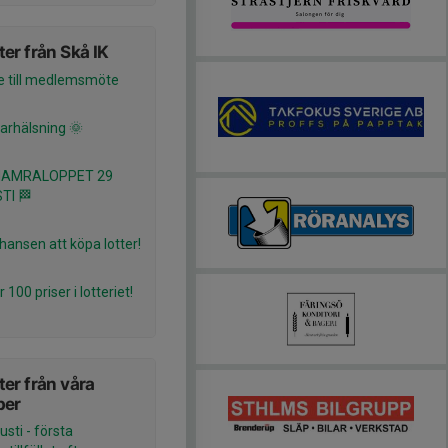
er från Skå IK
se till medlemsmöte
rhälsning 🌞
HAMRALOPPET 29
TI 🏁
hansen att köpa lotter!
 100 priser i lotteriet!
er från våra
per
sti - första