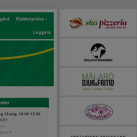
gård
Klubbstyrelse
Logga in
teter
g 13 aug, 10:30-12:00
n65+
65+
gens IP