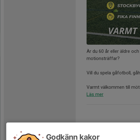
Är du 60 år eller äldre oc
motionsträffar?
Vill du spela gåfotboll, gå
Varmt välkommen till möte 
Läs mer
Godkänn kakor