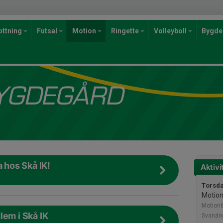
ottning
Futsal
Motion
Ringette
Volleyboll
Bygde
a hos Skå IK!
Aktivi
Torsda
Motio
Motion
lem i Skå IK
Svanän