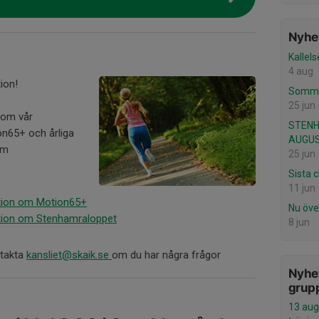
Nyhet
Kallel
4 aug
ion!
Somma
25 jun
 om vår
STEN
n65+ och årliga
AUGUS
om
25 jun
Sista c
11 jun
ation om Motion65+
Nu över
ation om Stenhamraloppet
8 jun
takta
kansliet@skaik.se
om du har några frågor
Nyhet
grup
13 augu