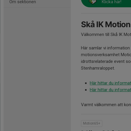
Om sektionen
Klicka här!
Skå IK Motion
Välkommen till Skå IK Mot
Här samlar vi information
motionsverksamhet Motio
idrottsrelaterade event s
Stenhamraloppet.
Här hittar du inform
Här hittar du inform
Varmt välkommen att kon
Motion65+