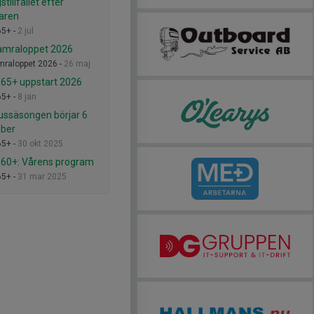
stillfället efter
aren
65+ -
2 jul
amraloppet 2026
raloppet 2026 -
26 maj
65+ uppstart 2026
65+ -
8 jan
ssäsongen börjar 6
ber
65+ -
30 okt 2025
60+: Vårens program
65+ -
31 mar 2025