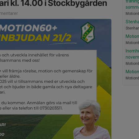
ari kl. 14.00 i Stockbygården
träning
somm
mentarer
Motion
Stenh
Stenham
Motion
Motion
Inomhu
novem
Motion
Motion
Motion