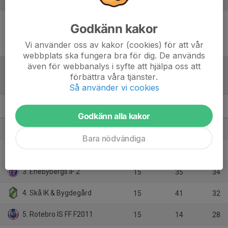
Godkänn kakor
Inget referat skrivet
Vi använder oss av kakor (cookies) för att vår
webbplats ska fungera bra för dig. De används
även för webbanalys i syfte att hjälpa oss att
förbättra våra tjänster.
Tabell
Så använder vi cookies
F2011- 3A
M
+/-
P
Godkänn alla kakor
1. Sundbybergs IK Vit
15
50
39
Bara nödvändiga
2. Ekerö IK
15
30
36
3. Enebybergs IF 2
15
35
34
4. Skå IK & Bygdegård
15
41
32
5. Rotebro IS FF F2011
15
14
28