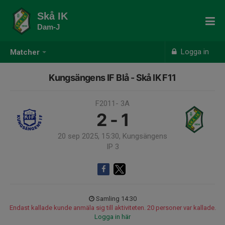
Skå IK
Dam-J
Logga in
Matcher
Kungsängens IF Blå - Skå IK F11
F2011- 3A
2 - 1
20 sep 2025, 15:30, Kungsängens
IP 3
Samling 14:30
Endast kallade kunde anmäla sig till aktiviteten. 20 personer var kallade.
Logga in här