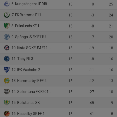
6. Kungsängens IF Blå
15
0
25
7. FK Bromma F11
15
-3
24
8. Erikslunds KF 1
15
-8
21
9. Spånga IS FK F11U Blå
15
7
20
10. Kista SC KFUM F11 blå
15
-19
18
11. Täby FK 3
15
-8
16
12. IFK Vaxholm 2
15
-11
16
13. Hammarby IF FF 2
15
-12
13
14. Sollentuna FK F2011 1
15
-27
10
15. Bollstanäs SK
15
-48
9
16. Hässelby SK FF 1
15
-41
8