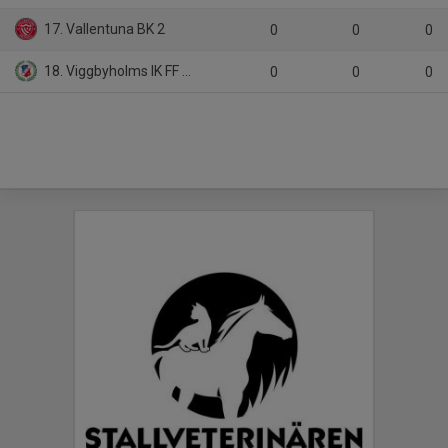
17. Vallentuna BK 2
0
0
0
18. Viggbyholms IK FF Vit
0
0
0