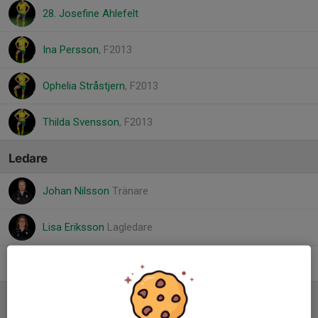
28. Josefine Ahlefelt
Ina Persson
, F2013
Ophelia Stråstjern
, F2013
Thilda Svensson
, F2013
Ledare
Johan Nilsson
Tränare
Lisa Eriksson
Lagledare
Oskar Lundström
Tränare
Referat