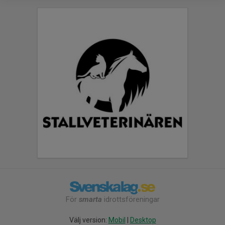
För
smarta
idrottsföreningar
Välj version:
Mobil
|
Desktop