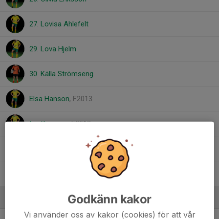
27. Lovisa Ahlefelt
29. Lova Hjelm
30. Källa Strömseng
Elsa Hanson
, F2013
Ina Persson
, F2013
Lisa Tallving
, F2013
Thilda Svensson
, F2013
Godkänn kakor
Ledare
Vi använder oss av kakor (cookies) för att vår