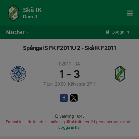
Skå IK
Dam-J
Logga in
Matcher
Spånga IS FK F2011U 2 - Skå IK F2011
F2011- 3A
1 - 3
7 jun, 20:00, Kälvesta BP 1
Samling 18:45
Endast kallade kunde anmäla sig till aktiviteten. 21 personer var kallade.
Logga in här