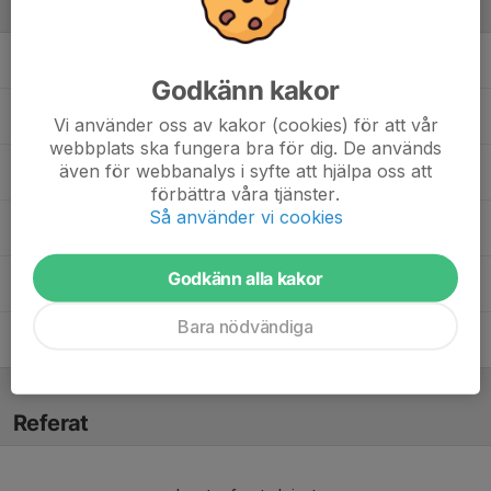
Ledare
Lisa Eriksson
Lagledare
Godkänn kakor
Irene Johansson
Materialförvaltare
Vi använder oss av kakor (cookies) för att vår
webbplats ska fungera bra för dig. De används
även för webbanalys i syfte att hjälpa oss att
Oskar Lundström
Assisterande tränare
förbättra våra tjänster.
Så använder vi cookies
Mihai Popescu
Huvudtränare
Godkänn alla kakor
Patrik Salomonsson
Tränare
Bara nödvändiga
Marcus Tallving
Tränare
Referat