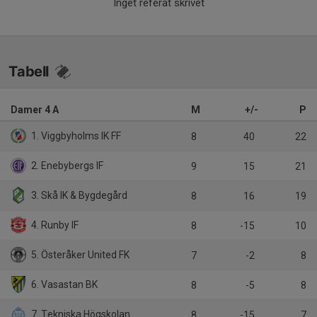
Inget referat skrivet
Tabell
Damer 4 A
M
+/-
P
1. Viggbyholms IK FF
8
40
22
2. Enebybergs IF
9
15
21
3. Skå IK & Bygdegård
8
16
19
4. Runby IF
8
-15
10
5. Österåker United FK
7
-2
8
6. Vasastan BK
8
-5
8
7. Tekniska Högskolan FC
8
-15
7