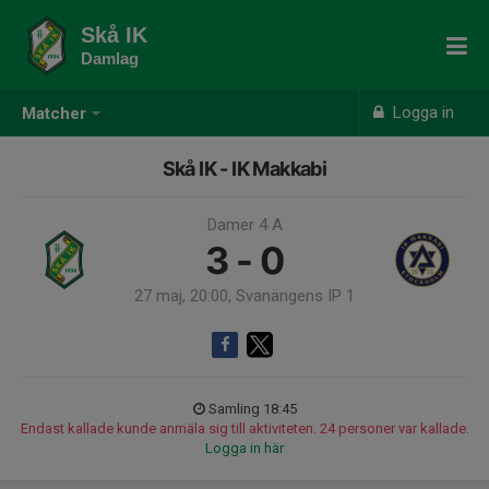
Skå IK
Damlag
Logga in
Matcher
Skå IK - IK Makkabi
Damer 4 A
3 - 0
27 maj, 20:00, Svanängens IP 1
Samling 18:45
Endast kallade kunde anmäla sig till aktiviteten. 24 personer var kallade.
Logga in här