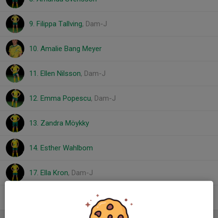
9. Filippa Tallving
, Dam-J
10. Amalie Bang Meyer
11. Ellen Nilsson
, Dam-J
12. Emma Popescu
, Dam-J
13. Zandra Möykky
14. Esther Wahlbom
17. Ella Kron
, Dam-J
24. Elin Elia
, Dam-J