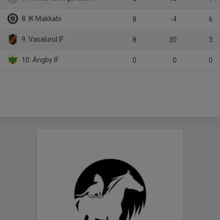
8. IK Makkabi
8
-4
6
9. Vasalund IF
8
-30
3
10. Ängby IF
0
0
0