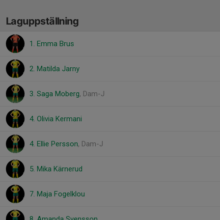
Laguppställning
1. Emma Brus
2. Matilda Jarny
3. Saga Moberg
, Dam-J
4. Olivia Kermani
4. Ellie Persson
, Dam-J
5. Mika Kärnerud
7. Maja Fogelklou
8. Amanda Svensson