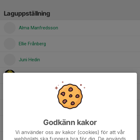
Laguppställning
Alma Manfredsson
Ellie Frånberg
Juni Hedin
Meja Lövhammar
Nellie Danielsson
Nicole Myrén
Godkänn kakor
Sally Holm
Vi använder oss av kakor (cookies) för att vår
webbplats ska fungera bra för dig. De används
Tintin Bornhammar