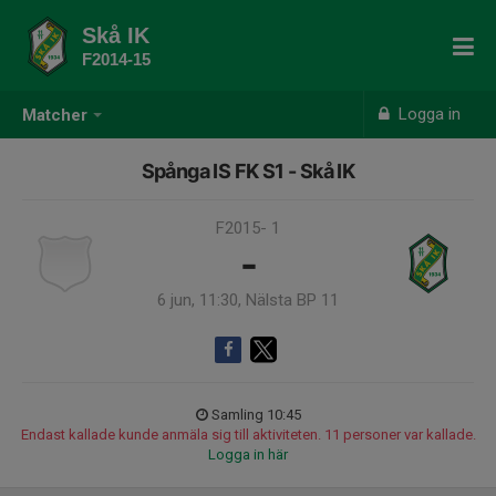
Skå IK
F2014-15
Logga in
Matcher
Spånga IS FK S1 - Skå IK
F2015- 1
-
6 jun, 11:30, Nälsta BP 11
Samling 10:45
Endast kallade kunde anmäla sig till aktiviteten. 11 personer var kallade.
Logga in här