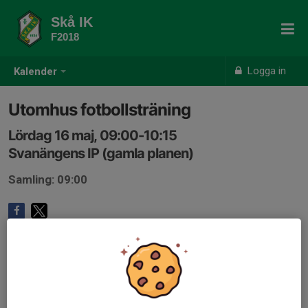
Skå IK
F2018
Logga in
Kalender
Utomhus fotbollsträning
Lördag 16 maj, 09:00-10:15
Svanängens IP (gamla planen)
Samling: 09:00