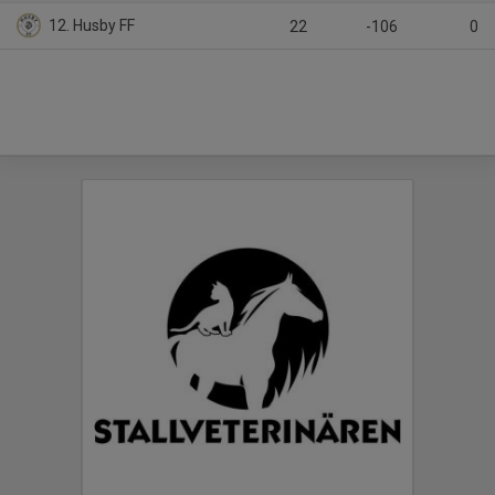
12. Husby FF
22
-106
0