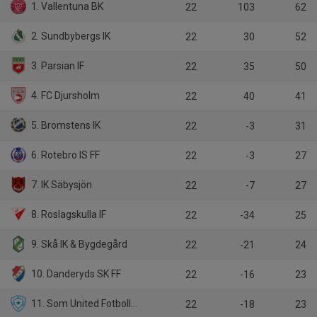
1. Vallentuna BK
22
103
62
2. Sundbybergs IK
22
30
52
3. Parsian IF
22
35
50
4. FC Djursholm
22
40
41
5. Bromstens IK
22
-3
31
6. Rotebro IS FF
22
-3
27
7. IK Säbysjön
22
-7
27
8. Roslagskulla IF
22
-34
25
9. Skå IK & Bygdegård
22
-21
24
10. Danderyds SK FF
22
-16
23
11. Som United Fotbollsförening
22
-18
23