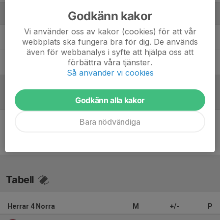
Godkänn kakor
Ledare
Vi använder oss av kakor (cookies) för att vår
Joel Zachrisson
Huvudtränare
webbplats ska fungera bra för dig. De används
även för webbanalys i syfte att hjälpa oss att
förbättra våra tjänster.
Johanna Eggvall
Lagledare
Så använder vi cookies
Referat
Godkänn alla kakor
Bara nödvändiga
Inget referat skrivet
Tabell
Herrar 4 Norra
M
+/-
P