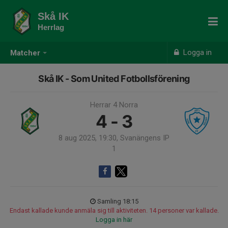
Skå IK
Herrlag
Logga in
Matcher
Skå IK - Som United Fotbollsförening
Herrar 4 Norra
4 - 3
8 aug 2025, 19:30, Svanängens IP
1
Samling 18:15
Endast kallade kunde anmäla sig till aktiviteten. 14 personer var kallade.
Logga in här