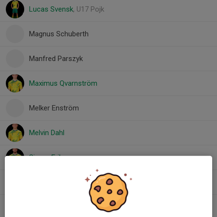
Lucas Svensk
, U17 Pojk
Magnus Schuberth
Manfred Parszyk
Maximus Qvarnström
Melker Enström
Melvin Dahl
Simon Eriksson
Tyko Parszyk
Vincent Brunell
, U17 Pojk