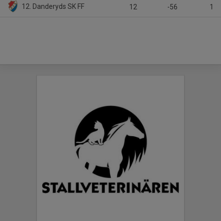
12. Danderyds SK FF
12
-56
1