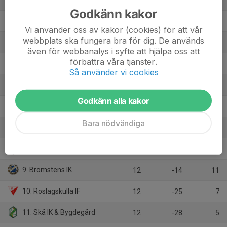
12
33
28
Godkänn kakor
2. Kälvesta IoF
12
31
28
Vi använder oss av kakor (cookies) för att vår
webbplats ska fungera bra för dig. De används
3. Spånga IS FK
12
25
24
även för webbanalys i syfte att hjälpa oss att
förbättra våra tjänster.
4. Rinkeby United FC
12
7
22
Så använder vi cookies
5. Rotebro IS FF
12
17
21
Godkänn alla kakor
6. Väsby FF
12
10
20
Bara nödvändiga
7. Parsian IF
12
4
18
8. IK Säbysjön
12
-4
18
9. Bromstens IK
12
-14
11
10. Roslagskulla IF
12
-25
7
11. Skå IK & Bygdegård
12
-28
5