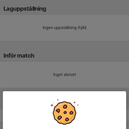
Laguppställning
Ingen uppställning ifylld
Inför match
Inget skrivet
Tabell
Herrar 4 Norra
M
+/-
P
1. FC Djursholm