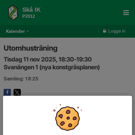
Skå IK
P2012
Logga in
Kalender
Utomhusträning
Tisdag 11 nov 2025, 18:30-19:30
Svanängen 1 (nya konstgräsplanen)
Samling: 18:25