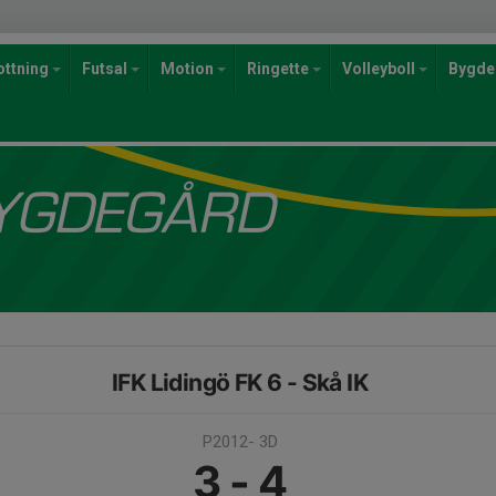
ottning
Futsal
Motion
Ringette
Volleyboll
Bygde
IFK Lidingö FK 6 - Skå IK
P2012- 3D
3 - 4