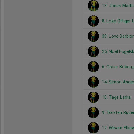
13. Jonas Matt
8. Loke Öftiger
39. Love Derbl
25. Noel Fogelkl
6. Oscar Boberg
14. Simon Ande
10. Tage Lärka
9. Torsten Rude
12. Wisam Elbaw