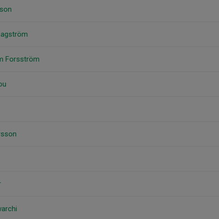
sson
 Lagström
om Forsström
ou
rsson
r
archi