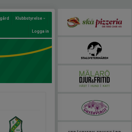
gård
Klubbstyrelse
Logga in