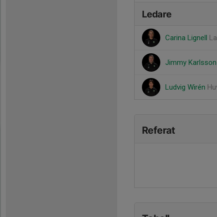
Ledare
Carina Lignell
La
Jimmy Karlsso
Ludvig Wirén
Hu
Referat