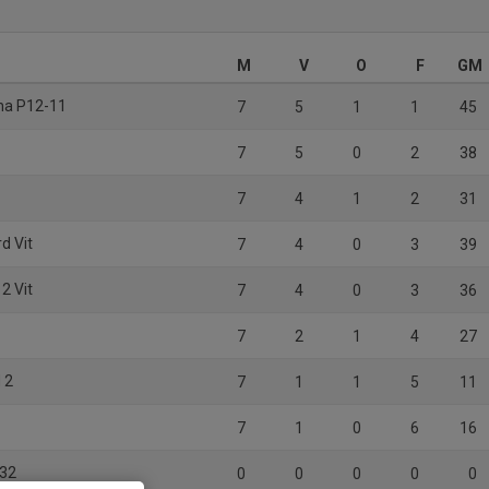
M
V
O
F
GM
na P12-11
7
5
1
1
45
7
5
0
2
38
7
4
1
2
31
d Vit
7
4
0
3
39
2 Vit
7
4
0
3
36
7
2
1
4
27
 2
7
1
1
5
11
7
1
0
6
16
 32
0
0
0
0
0