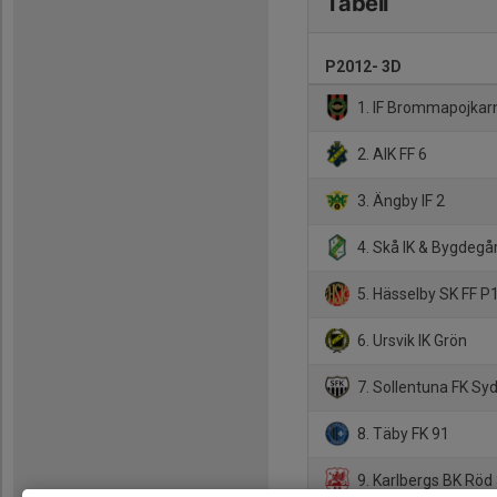
Tabell
P2012- 3D
1. IF Brommapojkar
2. AIK FF 6
3. Ängby IF 2
4. Skå IK & Bygdegår
5. Hässelby SK FF P1
6. Ursvik IK Grön
7. Sollentuna FK Syd
8. Täby FK 91
9. Karlbergs BK Röd