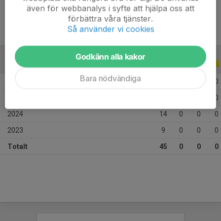
även för webbanalys i syfte att hjälpa oss att
förbättra våra tjänster.
Så använder vi cookies
Godkänn alla kakor
ALLA SERIER
ALLA ÅR
Bara nödvändiga
2026
5
0
0
0
2025
17
0
0
0
2024
14
0
0
0
2023
9
0
0
0
Totalt
45
0
0
0