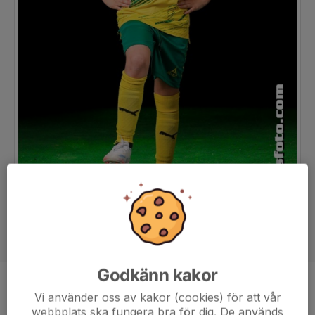
Godkänn kakor
Position
-
Vi använder oss av kakor (cookies) för att vår
webbplats ska fungera bra för dig. De används
Ålder
11 år