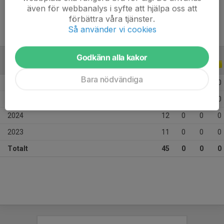
även för webbanalys i syfte att hjälpa oss att
förbättra våra tjänster.
Så använder vi cookies
Godkänn alla kakor
ALLA SERIER
ALLA ÅR
Bara nödvändiga
2026
6
0
0
0
2025
16
0
0
0
2024
12
0
0
0
2023
11
0
0
0
Totalt
45
0
0
0