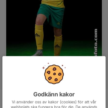
Godkänn kakor
Position
-
Vi använder oss av kakor (cookies) för att vår
webbplats ska fungera bra för dig. De används
Ålder
11 år