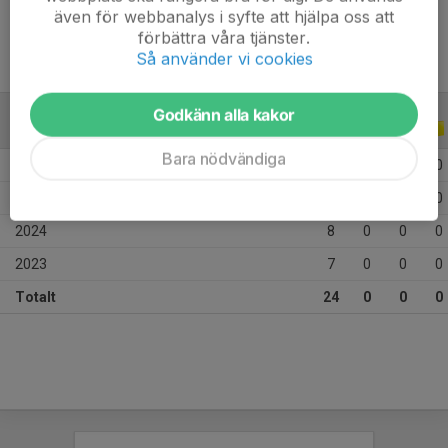
även för webbanalys i syfte att hjälpa oss att
förbättra våra tjänster.
Så använder vi cookies
Godkänn alla kakor
ALLA SERIER
ALLA ÅR
Bara nödvändiga
2026
4
0
0
0
2025
5
0
0
0
2024
8
0
0
0
2023
7
0
0
0
Totalt
24
0
0
0