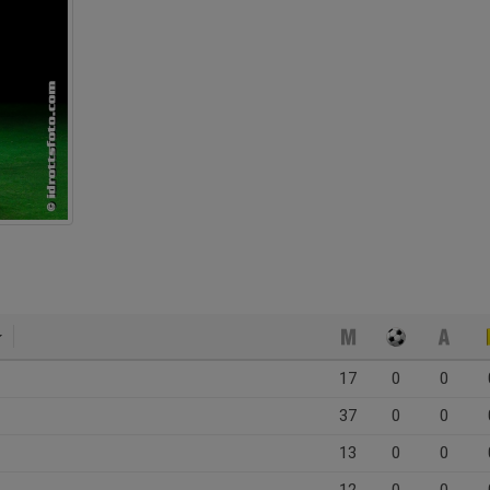
17
0
0
37
0
0
13
0
0