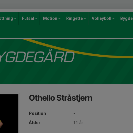
ottning
Futsal
Motion
Ringette
Volleyboll
Bygde
Othello Stråstjern
Position
-
Ålder
11 år