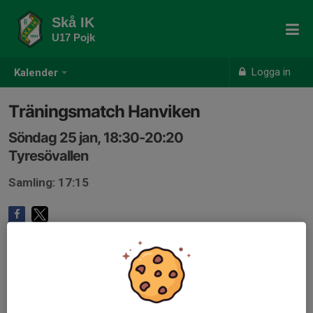
Skå IK
U17 Pojk
Logga in
Kalender
Träningsmatch Hanviken
Söndag 25 jan, 18:30-20:20
Tyresövallen
Samling: 17:15