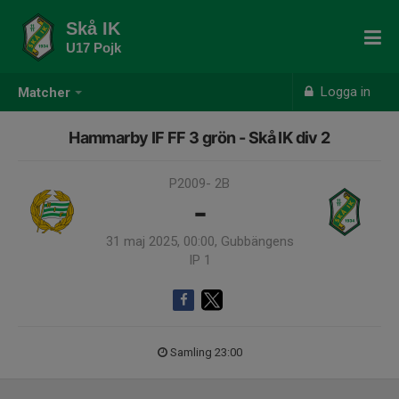
Skå IK
U17 Pojk
Logga in
Matcher
Hammarby IF FF 3 grön - Skå IK div 2
P2009- 2B
-
31 maj 2025, 00:00, Gubbängens
IP 1
Samling 23:00