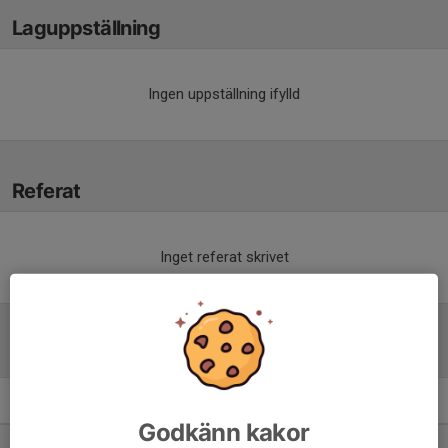
Laguppställning
Ingen uppställning ifylld
Referat
Inget referat skrivet
Tabell
P2009- 2B
M
+/-
P
Godkänn kakor
1. Vasalund FF
16
56
37