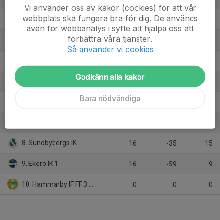
Vi använder oss av kakor (cookies) för att vår
webbplats ska fungera bra för dig. De används
2. IF Brommapojkarna 09-16
16
31
37
även för webbanalys i syfte att hjälpa oss att
förbättra våra tjänster.
3. FK Bromma 2
16
21
28
Så använder vi cookies
4. IFK Viksjö P16U-1
16
20
27
Godkänn alla kakor
5. Skå IK & Bygdegård
16
-7
22
Bara nödvändiga
6. Spånga IS FK 4
16
-7
19
7. Kungsängens IF Vit
16
-20
18
8. Sundbybergs IK
16
-35
15
9. Ekerö IK 1
16
-59
9
10. Hammarby IF FF 3 grön
0
0
0