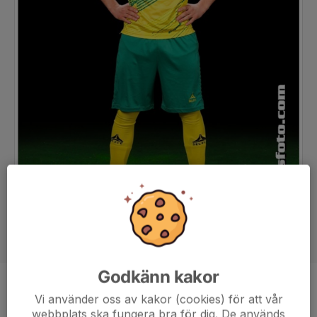
Godkänn kakor
Position
-
Vi använder oss av kakor (cookies) för att vår
webbplats ska fungera bra för dig. De används
Ålder
17 år