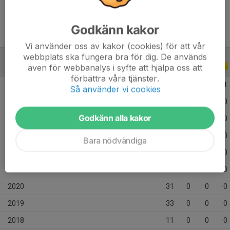
Godkänn kakor
Vi använder oss av kakor (cookies) för att vår
webbplats ska fungera bra för dig. De används
även för webbanalys i syfte att hjälpa oss att
ALLA SERIER
ALLA ÅR
förbättra våra tjänster.
2026
4
0
0
1
Så använder vi cookies
2025
33
0
0
0
Godkänn alla kakor
2024
21
0
0
0
2023
18
0
0
0
Bara nödvändiga
2022
26
0
0
0
2021
11
0
0
0
2020
31
0
0
0
2019
33
0
0
0
2018
11
0
0
0