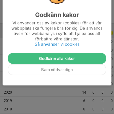
Godkänn kakor
Vi använder oss av kakor (cookies) för att vår
webbplats ska fungera bra för dig. De används
även för webbanalys i syfte att hjälpa oss att
ALLA SERIER
ALLA ÅR
förbättra våra tjänster.
2026
3
1
0
2
Så använder vi cookies
2025
15
0
0
0
Godkänn alla kakor
2024
12
0
0
0
2023
14
0
0
0
Bara nödvändiga
2022
16
0
0
0
2021
7
0
0
0
2020
14
0
0
0
2019
6
0
0
0
2018
8
0
0
0