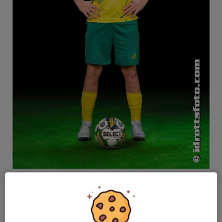
Position
-
Ålder
17 år