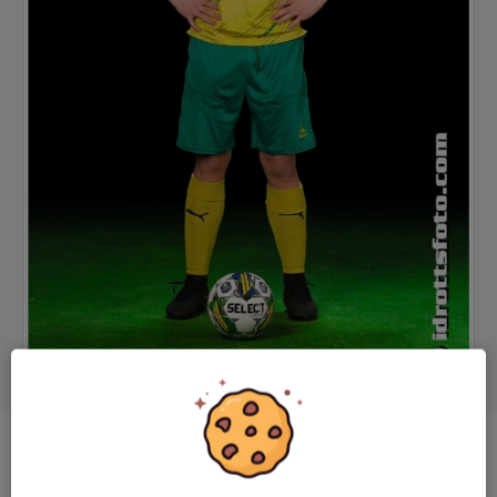
Position
-
Ålder
16 år