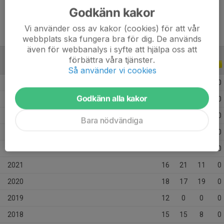
Godkänn kakor
Vi använder oss av kakor (cookies) för att vår
webbplats ska fungera bra för dig. De används
även för webbanalys i syfte att hjälpa oss att
förbättra våra tjänster.
ALLA SERIER
ALLA ÅR
Så använder vi cookies
2026
1
0
0
0
Godkänn alla kakor
2025
29
0
0
0
2024
14
0
0
0
Bara nödvändiga
2023
23
0
0
0
2022
14
1
1
0
2021
16
21
11
0
2020
18
17
19
0
2019
12
0
0
0
2018
15
15
8
0