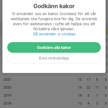
Godkänn kakor
Vi använder oss av kakor (cookies) för att vår
webbplats ska fungera bra för dig. De används
även för webbanalys i syfte att hjälpa oss att
förbättra våra tjänster.
ALLA SERIER
ALLA ÅR
Så använder vi cookies
2026
1
0
0
0
Godkänn alla kakor
2025
29
0
0
0
2024
14
0
0
0
Bara nödvändiga
2023
28
3
0
0
2022
15
1
1
0
2021
15
17
6
0
2020
19
22
11
0
2019
14
3
1
0
2018
13
4
5
0