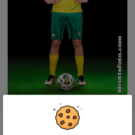
Position
-
Ålder
15 år