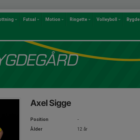
ottning
Futsal
Motion
Ringette
Volleyboll
Bygde
Axel Sigge
Position
-
Ålder
12 år