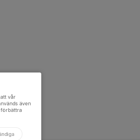
att vår
 används även
 förbättra
ändiga