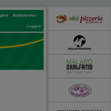
gård
Klubbstyrelse
Logga in