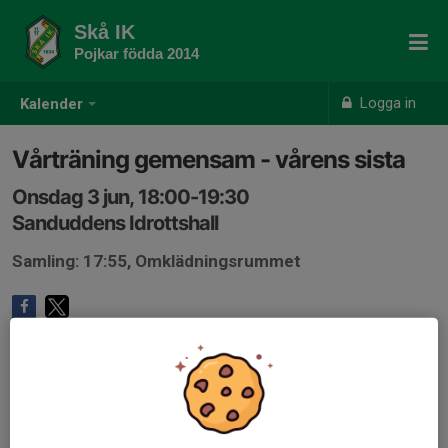
Skå IK
Pojkar födda 2014
Logga in
Kalender
Vårträning gemensam - vårens sista
Onsdag 3 jun, 18:00-19:30
Sanduddens Idrottshall
Samling: 17:55, Omklädningsrummet