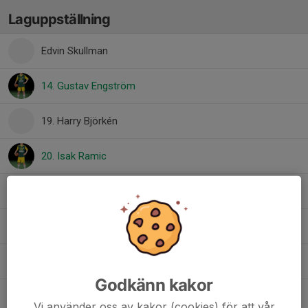
Laguppställning
Edvin Skullman
14. Gustav Engström
19. Harry Björkén
20. Isak Ramic
4. Isak Stargård
11. Morris Renberg
10. Olle Aronsson
Godkänn kakor
17. Olle Ringström
Vi använder oss av kakor (cookies) för att vår