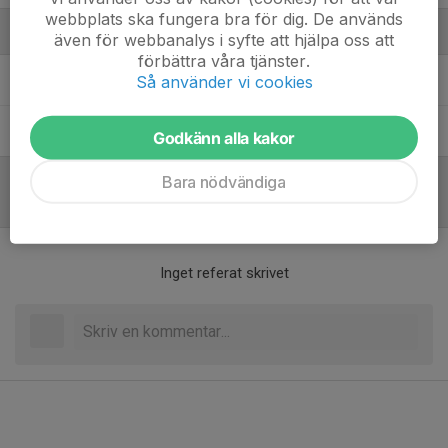
webbplats ska fungera bra för dig. De används
Ledare
även för webbanalys i syfte att hjälpa oss att
förbättra våra tjänster.
Hanna Neman
Tränare
Så använder vi cookies
Paulina Gustavsson
Huvudtränare
Godkänn alla kakor
Bara nödvändiga
Referat
Inget referat skrivet