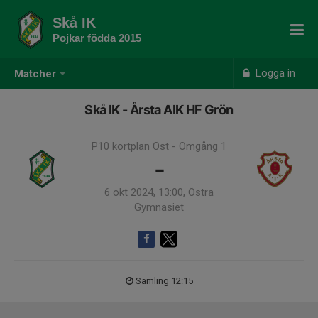
Skå IK
Pojkar födda 2015
Logga in
Matcher
Skå IK - Årsta AIK HF Grön
P10 kortplan Öst - Omgång 1
-
6 okt 2024, 13:00, Östra
Gymnasiet
Samling 12:15