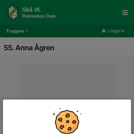
Skå IK
Rekreation Dam
Logga in
Truppen
55. Anna Ågren
Position
Forward