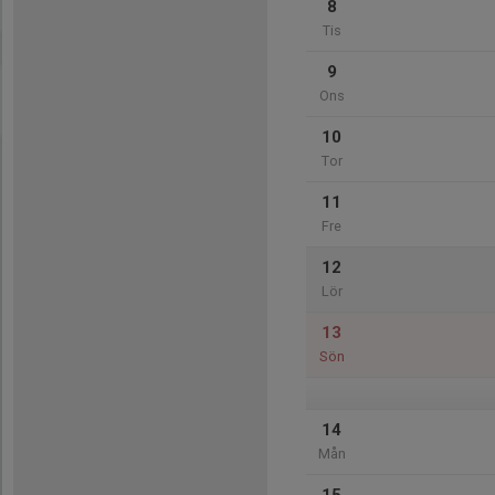
8
Tis
9
Ons
10
Tor
11
Fre
12
Lör
13
Sön
14
Mån