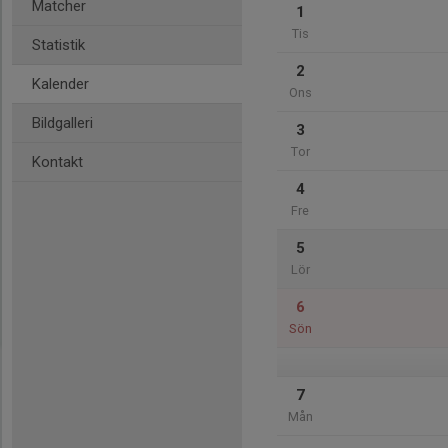
Matcher
1
Tis
Statistik
2
Kalender
Ons
Bildgalleri
3
Tor
Kontakt
4
Fre
5
Lör
6
Sön
7
Mån