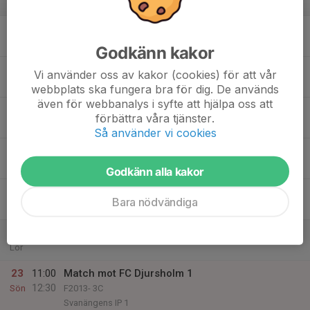
v.34
17
18:00
Träning
19:30
Mån
Svanängens IP
Godkänn kakor
18
Vi använder oss av kakor (cookies) för att vår
Tis
webbplats ska fungera bra för dig. De används
även för webbanalys i syfte att hjälpa oss att
19
18:30
Träning
förbättra våra tjänster.
20:00
Ons
Svanängens IP
Så använder vi cookies
20
Tor
Godkänn alla kakor
21
17:00
Träning
Bara nödvändiga
18:00
Fre
Svanängens IP
22
Lör
23
11:00
Match mot FC Djursholm 1
12:30
Sön
F2013- 3C
Svanängens IP 1