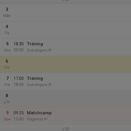
3
Mån
4
Tis
5
18:30
Träning
20:00
Ons
Svanängens IP
6
Tor
7
17:00
Träning
18:00
Fre
Svanängens IP
8
Lör
9
09:25
Matchcamp
15:00
Sön
Hägernäs IP
v.33