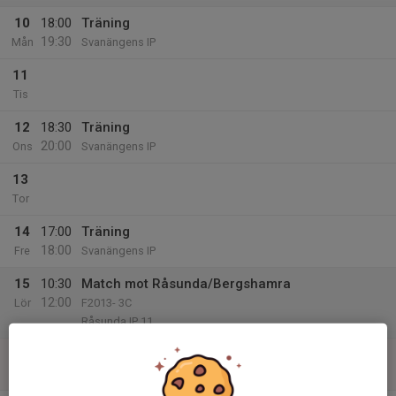
10
18:00
Träning
19:30
Mån
Svanängens IP
11
Tis
12
18:30
Träning
20:00
Ons
Svanängens IP
13
Tor
14
17:00
Träning
18:00
Fre
Svanängens IP
15
10:30
Match mot Råsunda/Bergshamra
12:00
Lör
F2013- 3C
Råsunda IP 11
16
Sön