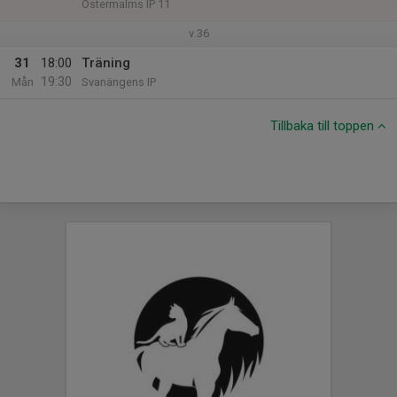
Östermalms IP 11
v.36
31
18:00
Träning
19:30
Mån
Svanängens IP
Tillbaka till toppen