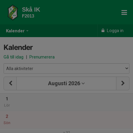
Skå IK
F2013
Logga in
Kalender
Kalender
Gå till idag
|
Prenumerera
Augusti 2026
1
Lör
2
Sön
v.32