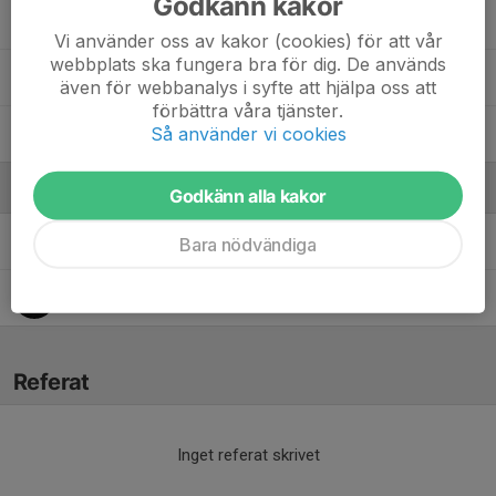
Godkänn kakor
Saga Segerstedt
Vi använder oss av kakor (cookies) för att vår
webbplats ska fungera bra för dig. De används
Thilda Svensson
även för webbanalys i syfte att hjälpa oss att
förbättra våra tjänster.
Så använder vi cookies
Zoë Karlsvärd
Ledare
Godkänn alla kakor
Amanda Svensson
Tränare
Bara nödvändiga
Caroline Svensson
Tränare
Referat
Inget referat skrivet