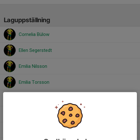
Laguppställning
Cornelia Bülow
Ellen Segerstedt
Emilia Nilsson
Emilia Torsson
Hedda Lernell
Milia Lindström
Ophelia Stråstjern