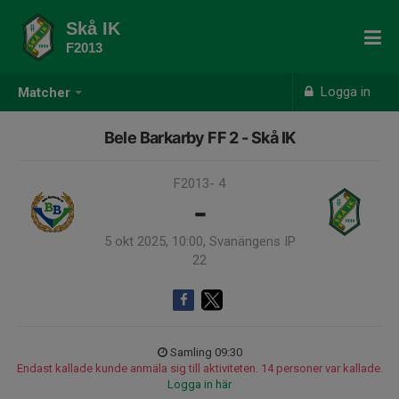
Skå IK
F2013
Logga in
Matcher
Bele Barkarby FF 2 - Skå IK
F2013- 4
-
5 okt 2025, 10:00, Svanängens IP
22
Samling 09:30
Endast kallade kunde anmäla sig till aktiviteten. 14 personer var kallade.
Logga in här