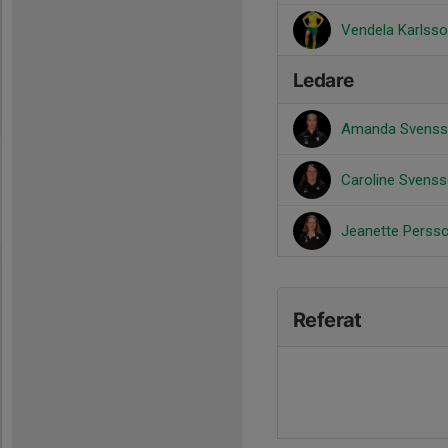
Vendela Karlss
Ledare
Amanda Svens
Caroline Svens
Jeanette Perss
Referat