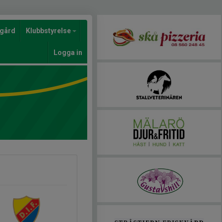
gård
Klubbstyrelse
Logga in