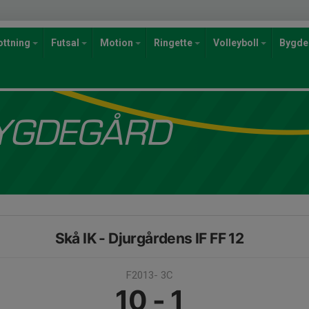
ottning
Futsal
Motion
Ringette
Volleyboll
Bygde
Skå IK - Djurgårdens IF FF 12
F2013- 3C
10 - 1