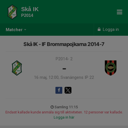
Skå IK
P2014
Logga in
Matcher
Skå IK - IF Brommapojkarna 2014-7
P2014- 2
-
16 maj, 12:00, Svanängens IP 22
Samling 11:15
Endast kallade kunde anmäla sig till aktiviteten. 12 personer var kallade.
Logga in här