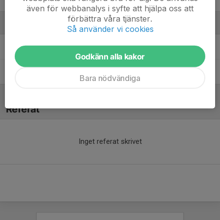
även för webbanalys i syfte att hjälpa oss att
förbättra våra tjänster.
Ledare
Så använder vi cookies
Daniel Tallving Byrsten
Huvudtränare
Godkänn alla kakor
Patrik Hellblom
Ass. Tränare
Bara nödvändiga
Referat
Inget referat skrivet