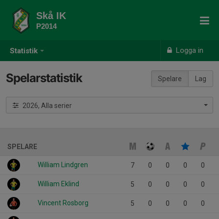
Skå IK
P2014
Logga in
Statistik
Spelarstatistik
Spelare
Lag
2026, Alla serier
SPELARE
William Lindgren
7
0
0
0
0
William Eklind
5
0
0
0
0
Vincent Rosborg
5
0
0
0
0