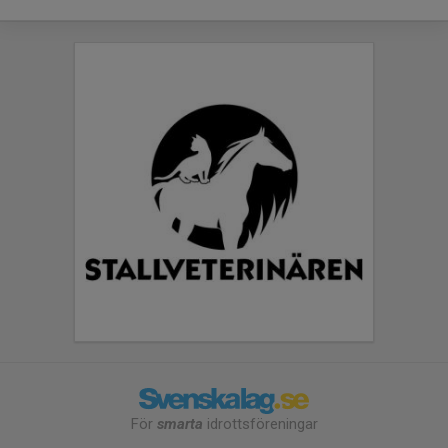
För
smarta
idrottsföreningar