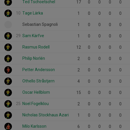
Ted Tschoetschel
17
0
0
0
0
10
Tage Lärka
1
0
0
0
0
Sebastian Spagnoli
1
0
0
0
0
29
Sam Kärfve
1
0
0
0
0
Rasmus Rodell
12
0
0
0
0
Philip Norlén
2
0
0
0
0
Petter Andersson
2
0
0
0
0
Othello Stråstjern
4
0
0
0
0
Oscar Hellblom
15
0
0
0
0
25
Noel Fogelklou
2
0
0
0
0
Nicholas Stockhaus Azari
1
0
0
0
0
Milo Karlsson
6
0
0
0
0