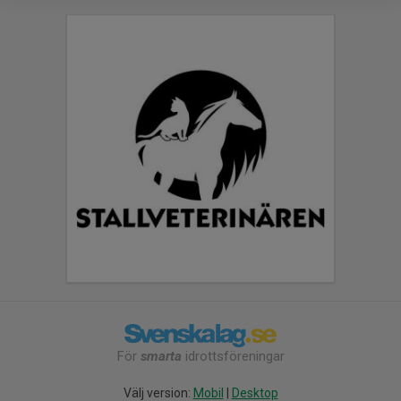
För
smarta
idrottsföreningar
Välj version:
Mobil
|
Desktop