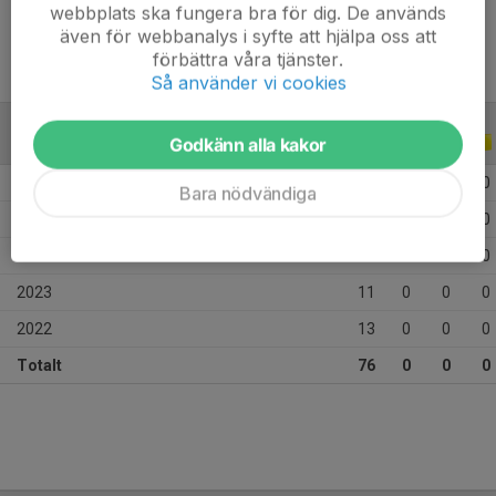
webbplats ska fungera bra för dig. De används
även för webbanalys i syfte att hjälpa oss att
förbättra våra tjänster.
Så använder vi cookies
Godkänn alla kakor
ALLA SERIER
ALLA ÅR
2026
2
0
0
0
Bara nödvändiga
2025
29
0
0
0
2024
21
0
0
0
2023
11
0
0
0
2022
13
0
0
0
Totalt
76
0
0
0