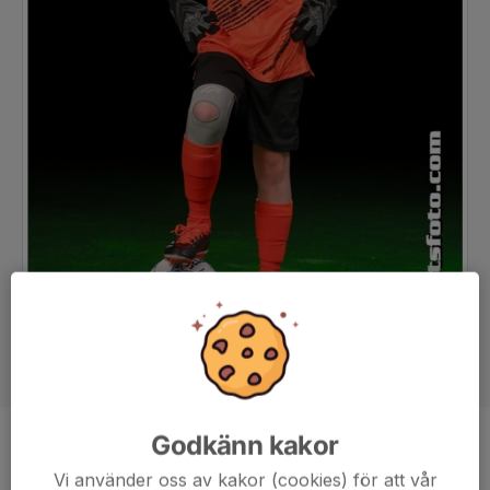
Godkänn kakor
Position
-
Vi använder oss av kakor (cookies) för att vår
Ålder
11 år