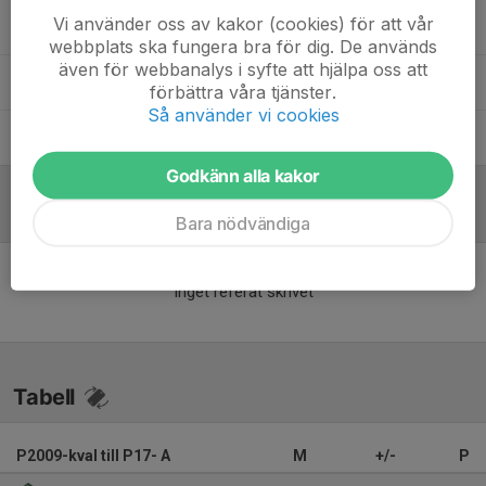
Vi använder oss av kakor (cookies) för att vår
Johan Fogelklou
Tränare
webbplats ska fungera bra för dig. De används
även för webbanalys i syfte att hjälpa oss att
Liam Rosenkvist
Tränare
förbättra våra tjänster.
Så använder vi cookies
Robert Svensk
Ålderskullsansvarig
Godkänn alla kakor
Referat
Bara nödvändiga
Inget referat skrivet
Tabell
P2009-kval till P17- A
M
+/-
P