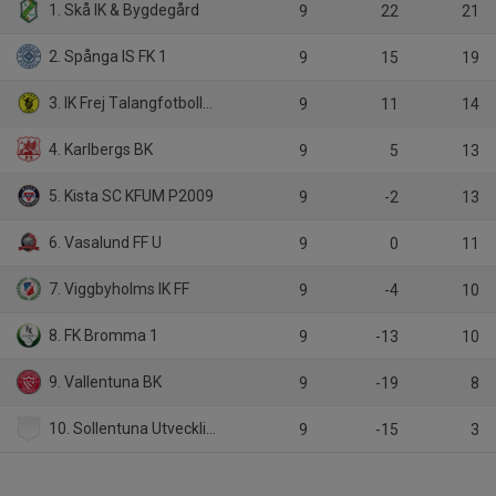
1. Skå IK & Bygdegård
9
22
21
2. Spånga IS FK 1
9
15
19
3. IK Frej Talangfotbollsförening
9
11
14
4. Karlbergs BK
9
5
13
5. Kista SC KFUM P2009
9
-2
13
6. Vasalund FF U
9
0
11
7. Viggbyholms IK FF
9
-4
10
8. FK Bromma 1
9
-13
10
9. Vallentuna BK
9
-19
8
10. Sollentuna Utveckling FK P16U
9
-15
3