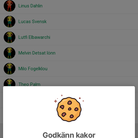
Linus Dahlin
Lucas Svensk
Lutfi Elbawarchi
Melvin Detsat lönn
Milo Fogelklou
Theo Palm
Viktor Boström
Vincent Brunell
Ledare
Godkänn kakor