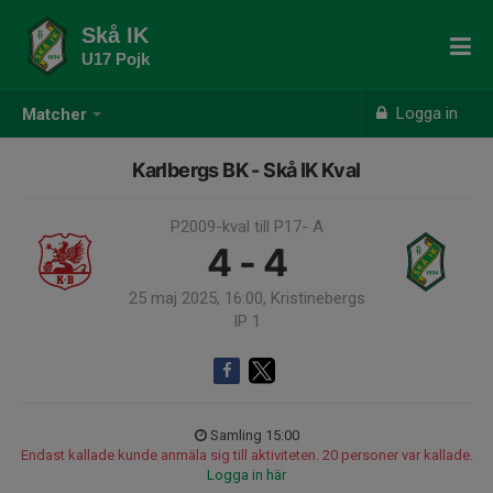
Skå IK
U17 Pojk
Logga in
Matcher
Karlbergs BK - Skå IK Kval
P2009-kval till P17- A
4 - 4
25 maj 2025, 16:00, Kristinebergs
IP 1
Samling 15:00
Endast kallade kunde anmäla sig till aktiviteten. 20 personer var kallade.
Logga in här