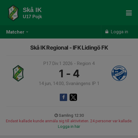
Skå IK
U17 Pojk
Logga in
Matcher
Skå IK Regional - IFK Lidingö FK
P17 Div.1 2026 - Region 4
1 - 4
14 jun, 14:00, Svanängens IP 1
Samling 12:30
Endast kallade kunde anmäla sig till aktiviteten. 24 personer var kallade.
Logga in här