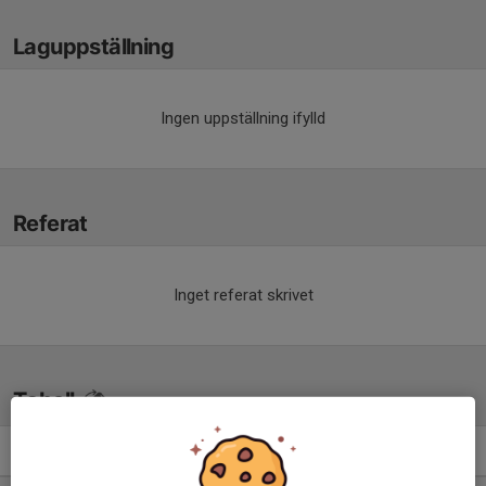
Laguppställning
Ingen uppställning ifylld
Referat
Inget referat skrivet
Tabell
P17 Div.1 2026 - Region 4
M
+/-
P