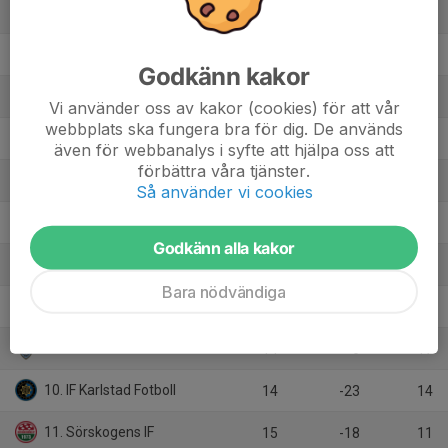
1. Degerfors IF
15
37
35
2. Boo FF
15
31
32
Godkänn kakor
3. IFK Lidingö FK
15
30
31
Vi använder oss av kakor (cookies) för att vår
webbplats ska fungera bra för dig. De används
4. Skiljebo SK
14
17
31
även för webbanalys i syfte att hjälpa oss att
förbättra våra tjänster.
5. Eskilstuna City FK
15
19
29
Så använder vi cookies
6. Norsborg FC
13
26
26
Godkänn alla kakor
7. Skå IK & Bygdegård
14
12
22
Bara nödvändiga
8. Karlslunds IF FK
15
-3
19
9. Athletic FC Eskilstuna
14
-6
17
10. IF Karlstad Fotboll
14
-23
14
11. Sörskogens IF
15
-18
11