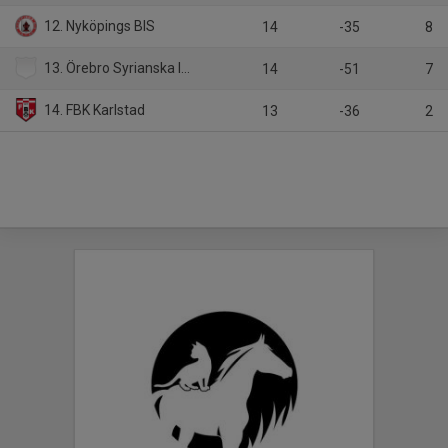
12. Nyköpings BIS
14
-35
8
13. Örebro Syrianska IF Ungdom
14
-51
7
14. FBK Karlstad
13
-36
2