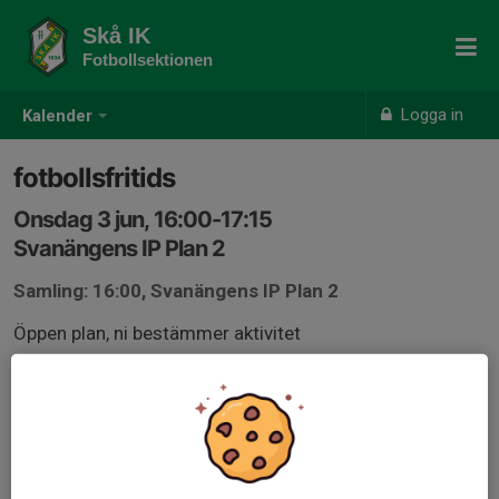
Skå IK
Fotbollsektionen
Logga in
Kalender
fotbollsfritids
Onsdag 3 jun, 16:00-17:15
Svanängens IP Plan 2
Samling: 16:00, Svanängens IP Plan 2
Öppen plan, ni bestämmer aktivitet