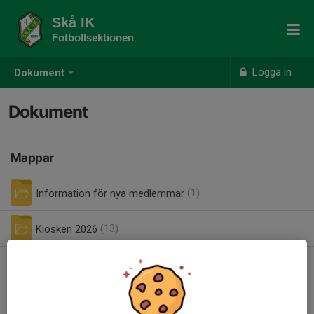
Skå IK
Fotbollsektionen
Logga in
Dokument
Dokument
Mappar
Information för nya medlemmar
(1)
Kiosken 2026
(13)
Mallar
(1)
Spelarutbildningsplan
(3)