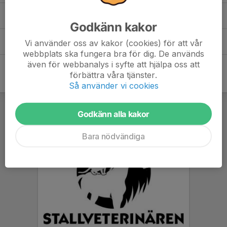
Sportsliga riktlinjer Skå IK Fotboll
(1)
Godkänn kakor
Ungdomsledare info
(1)
Vi använder oss av kakor (cookies) för att vår
webbplats ska fungera bra för dig. De används
även för webbanalys i syfte att hjälpa oss att
förbättra våra tjänster.
Så använder vi cookies
Godkänn alla kakor
Bara nödvändiga