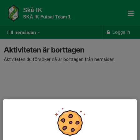
Skå IK
SKÅ IK Futsal Team 1
Logga in
Till hemsidan
Aktiviteten är borttagen
Aktiviteten du försöker nå är borttagen från hemsidan.