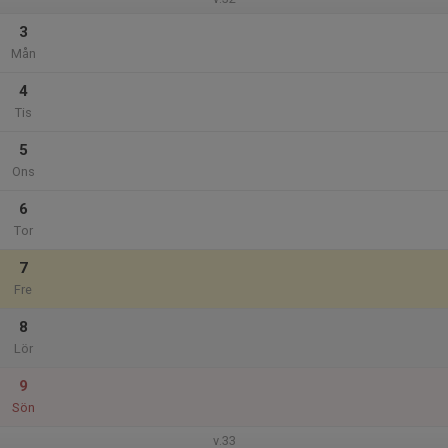
3
Mån
4
Tis
5
Ons
6
Tor
7
Fre
8
Lör
9
Sön
v.33