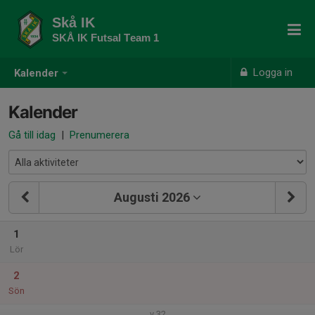
Skå IK
SKÅ IK Futsal Team 1
Logga in
Kalender
Kalender
Gå till idag
|
Prenumerera
Augusti 2026
1
Lör
2
Sön
v.32