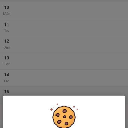
10
Mån
11
Tis
12
Ons
13
Tor
14
Fre
15
Lör
16
Sön
v.34