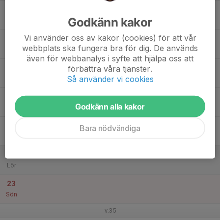
17
Godkänn kakor
Mån
Vi använder oss av kakor (cookies) för att vår
18
webbplats ska fungera bra för dig. De används
Tis
även för webbanalys i syfte att hjälpa oss att
19
förbättra våra tjänster.
Så använder vi cookies
Ons
20
Godkänn alla kakor
Tor
21
Bara nödvändiga
Fre
22
Lör
23
Sön
v.35