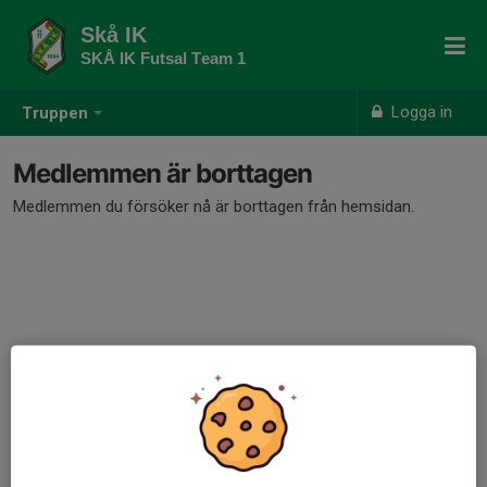
Skå IK
SKÅ IK Futsal Team 1
Logga in
Truppen
Medlemmen är borttagen
Medlemmen du försöker nå är borttagen från hemsidan.