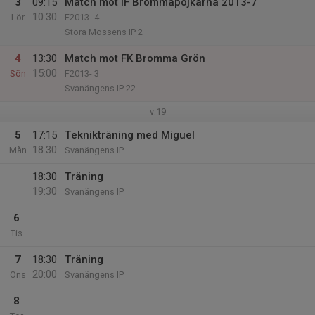
3
09:15
Match mot IF Brommapojkarna 2013-7
10:30
Lör
F2013- 4
Stora Mossens IP 2
4
13:30
Match mot FK Bromma Grön
15:00
Sön
F2013- 3
Svanängens IP 22
v.19
5
17:15
Teknikträning med Miguel
18:30
Mån
Svanängens IP
18:30
Träning
19:30
Svanängens IP
6
Tis
7
18:30
Träning
20:00
Ons
Svanängens IP
8