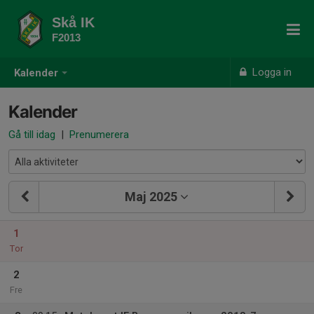
Skå IK
F2013
Logga in
Kalender
Kalender
Gå till idag
|
Prenumerera
Maj 2025
1
Tor
2
Fre