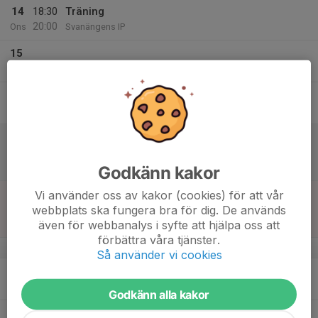
14
18:30
Träning
20:00
Ons
Svanängens IP
15
Tor
16
Fre
17
11:30
Match mot Bromstens IK
12:45
Lör
F2013- 4
Bromstens IP 21
Godkänn kakor
18
13:00
Match mot Sundbybergs IK Grön
Vi använder oss av kakor (cookies) för att vår
14:15
webbplats ska fungera bra för dig. De används
Sön
F2013- 3
även för webbanalys i syfte att hjälpa oss att
Svanängens IP 22
förbättra våra tjänster.
v.21
Så använder vi cookies
19
17:15
Teknikträning med Miguel
18:30
Mån
Svanängens IP
Godkänn alla kakor
18:30
Träning