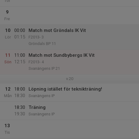
Tor
9
Fre
10
00:00
Match mot Gröndals IK Vit
01:15
Lör
F2013- 3
Gröndals BP 11
11
11:00
Match mot Sundbybergs IK Vit
12:15
Sön
F2013- 4
Svanängens IP 21
v.20
12
18:00
Löpning istället för teknikträning!
18:30
Mån
Svanängens IP
18:30
Träning
19:30
Svanängens IP
13
Tis