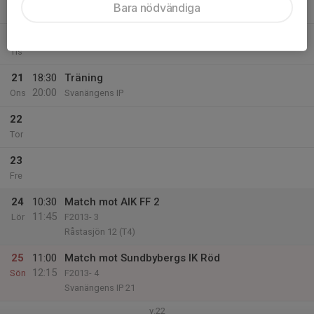
Bara nödvändiga
19:30
Svanängens IP
20
Tis
21
18:30
Träning
20:00
Ons
Svanängens IP
22
Tor
23
Fre
24
10:30
Match mot AIK FF 2
11:45
Lör
F2013- 3
Råstasjön 12 (T4)
25
11:00
Match mot Sundbybergs IK Röd
12:15
Sön
F2013- 4
Svanängens IP 21
v.22