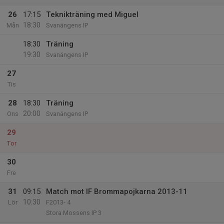
26
17:15
Teknikträning med Miguel
18:30
Mån
Svanängens IP
18:30
Träning
19:30
Svanängens IP
27
Tis
28
18:30
Träning
20:00
Ons
Svanängens IP
29
Tor
30
Fre
31
09:15
Match mot IF Brommapojkarna 2013-11
10:30
Lör
F2013- 4
Stora Mossens IP 3