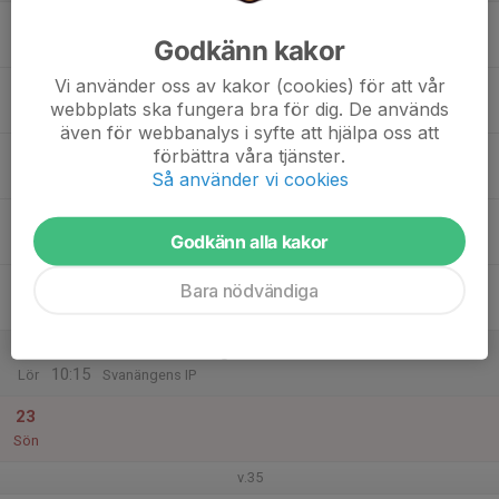
17
Godkänn kakor
Mån
Vi använder oss av kakor (cookies) för att vår
18
webbplats ska fungera bra för dig. De används
Tis
även för webbanalys i syfte att hjälpa oss att
19
förbättra våra tjänster.
Så använder vi cookies
Ons
20
Godkänn alla kakor
Tor
21
Bara nödvändiga
Fre
22
09:00
Utomhusträning
10:15
Lör
Svanängens IP
23
Sön
v.35