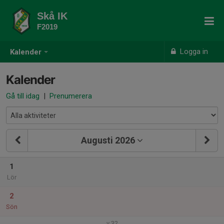
Skå IK
F2019
Logga in
Kalender
Kalender
Gå till idag
|
Prenumerera
Augusti 2026
1
Lör
2
Sön
v.32