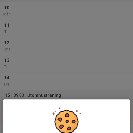
10
Mån
11
Tis
12
Ons
13
Tor
14
Fre
15
09:00
Utomhusträning
10:15
Lör
Svanängens IP
16
Sön
v.34