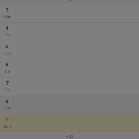
3
Mån
4
Tis
5
Ons
6
Tor
7
Fre
8
Lör
9
Sön
v.33