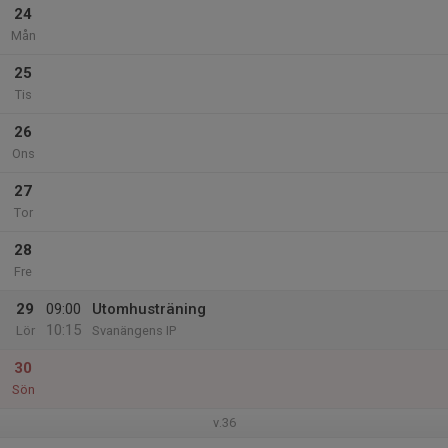
24
Mån
25
Tis
26
Ons
27
Tor
28
Fre
29
09:00
Utomhusträning
10:15
Lör
Svanängens IP
30
Sön
v.36