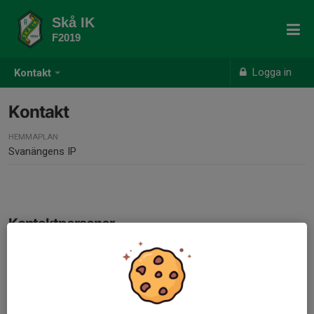
Skå IK
F2019
Logga in
Kontakt
Kontakt
HEMMAPLAN
Svanängens IP
Kontaktpersoner
Isabelle Jaräng
Lagledare
076-830 72 03
isabelle.jarang@outlook.com