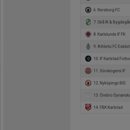
6. Norsborg FC
7. Skå IK & Bygdegå
8. Karlslunds IF FK
9. Athletic FC Eskils
10. IF Karlstad Fotbo
11. Sörskogens IF
12. Nyköpings BIS
13. Örebro Syrians
14. FBK Karlstad