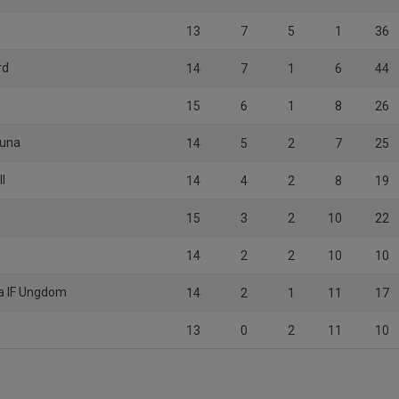
13
7
5
1
36
rd
14
7
1
6
44
15
6
1
8
26
tuna
14
5
2
7
25
ll
14
4
2
8
19
15
3
2
10
22
14
2
2
10
10
ka IF Ungdom
14
2
1
11
17
13
0
2
11
10