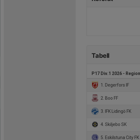
Tabell
P17 Div.1 2026 - Region
1. Degerfors IF
2. Boo FF
3. IFK Lidingö FK
4. Skiljebo SK
5. Eskilstuna City FK