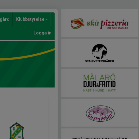
gård
Klubbstyrelse
Logga in