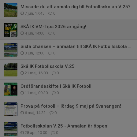
Missade du att anmäla dig till Fotbollsskolan V.25?
7 jun, 17:45
0
SKÅ IK VM-Tips 2026 är igång!
4 jun, 14:00
0
Sista chansen – anmälan till SKÅ IK Fotbollsskola 2026 stänger 7 juni!
3 jun, 12:00
0
Skå IK Fotbollsskola V.25
21 maj, 16:00
0
Ordförandeskifte i Skå IK Fotboll
11 maj, 09:30
0
Prova på fotboll – lördag 9 maj på Svanängen!
6 maj, 14:22
0
Fotbollsskolan V.25 - Anmälan är öppen!
28 apr, 10:00
0