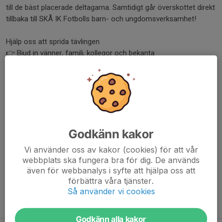
till de bäst placerade deltagarna. Samtidigt går överskottet direkt
tillbaka till SKÅ IK Fotbolls barn- och ungdomsverksamhet!
Hjälp oss att sprida tävlingen
👉 Bjud in vänner, familj, kollegor och bekanta
👉 Dela länken vidare i era nätverk
👉 Ju fler deltagare, desto större vinstpott
💥 Du kan dessutom lämna in flera tips och därmed öka dina
chanser att vinna.
Godkänn kakor
Lycka till och tack för att du är med och stöttar SKÅ IK Fotboll!
Vi använder oss av kakor (cookies) för att vår
Dela nyhet
webbplats ska fungera bra för dig. De används
även för webbanalys i syfte att hjälpa oss att
förbättra våra tjänster.
Så använder vi cookies
Tidigare nyheter
Godkänn alla kakor