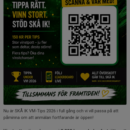
Nu är SKÅ IK VM-Tips 2026 i full gång och vi vill passa på att
påminna om att anmälan fortfarande är öppen!