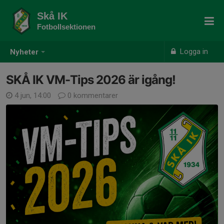
Skå IK
Fotbollsektionen
Logga in
Nyheter
SKÅ IK VM-Tips 2026 är igång!
4 jun, 14:00
0 kommentarer