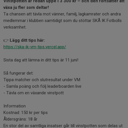
Vinstpotten är redan uppe i 3 300 kr – och den fortsätter att
växa ju fler som deltar!
Ta chansen att tävla mot vänner, familj, lagkamrater och andra
medlemmar i klubben samtidigt som du stöttar SKÅ IK Fotbolls
verksamhet.
👉
Lägg ditt tips här:
https://ska-ik-vm-tips.vercel.app/
Sista dag att lämna in ditt tips är 11 juni!
Så fungerar det:
Tippa matcher och slutresultat under VM
- Samla poäng och följ leaderboarden live
- Tävla om en växande vinstpott
Information
Kostnad: 150 kr per tips
Åldersgräns: 18 år
En stor del av samtliga insatser går till vinstpotten som delas ut