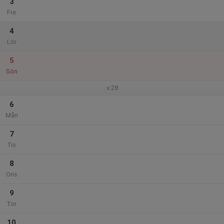
3
Fre
4
Lör
5
Sön
v.28
6
Mån
7
Tis
8
Ons
9
Tor
10