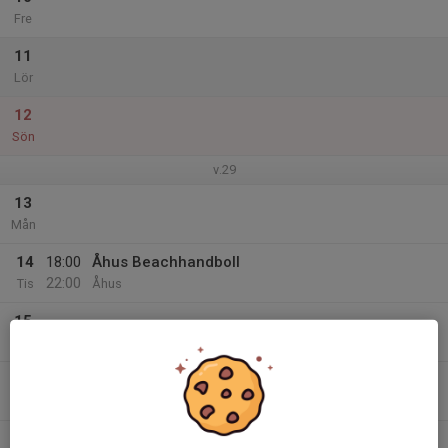
Fre
11
Lör
12
Sön
v.29
13
Mån
14
18:00
Åhus Beachhandboll
22:00
Tis
Åhus
15
Ons
16
Tor
17