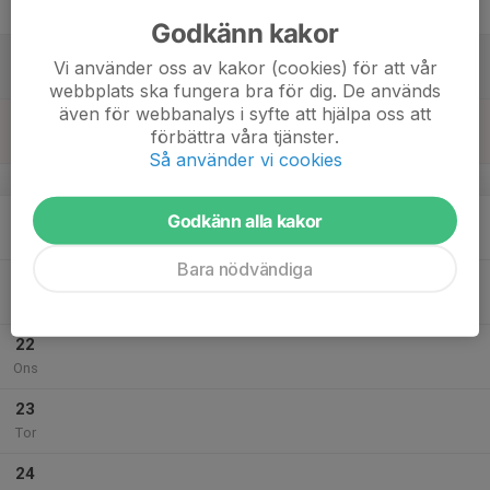
Fre
Godkänn kakor
18
Vi använder oss av kakor (cookies) för att vår
Lör
webbplats ska fungera bra för dig. De används
även för webbanalys i syfte att hjälpa oss att
19
förbättra våra tjänster.
Sön
Så använder vi cookies
v.30
20
Godkänn alla kakor
Mån
Bara nödvändiga
21
Tis
22
Ons
23
Tor
24