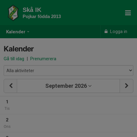
Skå IK
Pojkar födda 2013
Logga in
Kalender
Kalender
Gå till idag
|
Prenumerera
September 2026
1
Tis
2
Ons