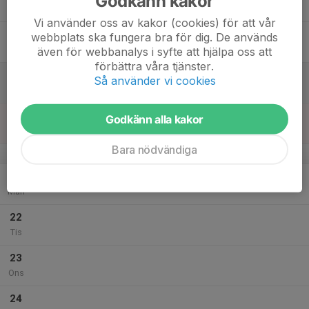
Godkänn kakor
Tor
Vi använder oss av kakor (cookies) för att vår
18
webbplats ska fungera bra för dig. De används
Fre
även för webbanalys i syfte att hjälpa oss att
förbättra våra tjänster.
19
Så använder vi cookies
Lör
20
Godkänn alla kakor
Sön
Bara nödvändiga
v.39
21
Mån
22
Tis
23
Ons
24