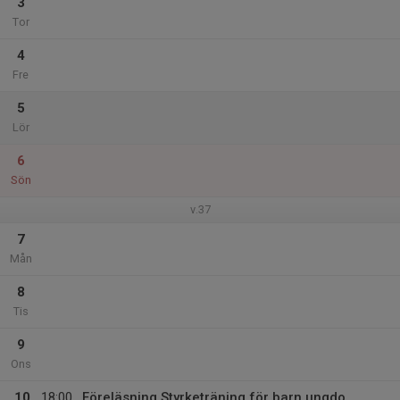
3
Tor
4
Fre
5
Lör
6
Sön
v.37
7
Mån
8
Tis
9
Ons
10
18:00
Föreläsning Styrketräning för barn ungdo