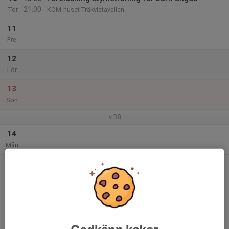
21:00
Tor
KOM-huset Träkvistavallen
11
Fre
12
Lör
13
Sön
v.38
14
Mån
15
Tis
16
Ons
17