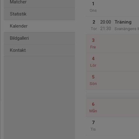
Matcher
1
Ons
Statistik
2
20:00
Träning
Kalender
21:30
Tor
Svanängens I
Bildgalleri
3
Fre
Kontakt
4
Lör
5
Sön
6
Mån
7
Tis