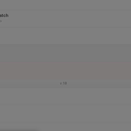
atch
P
v.18