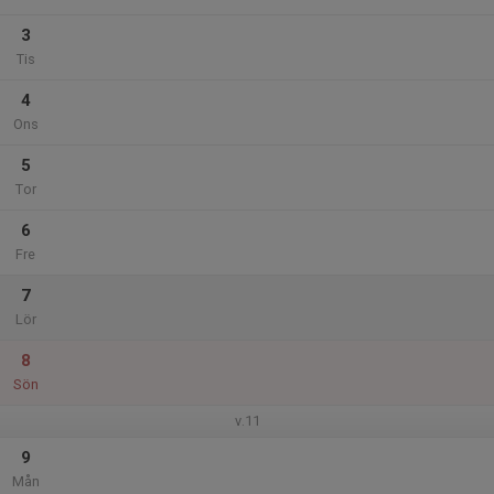
3
Tis
4
Ons
5
Tor
6
Fre
7
Lör
8
Sön
v.11
9
Mån