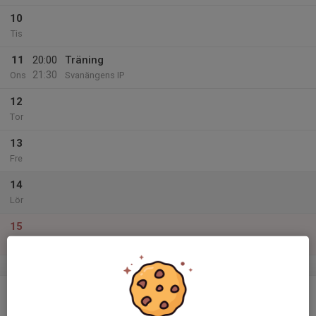
10
Tis
11
20:00
Träning
21:30
Ons
Svanängens IP
12
Tor
13
Fre
14
Lör
15
Sön
v.12
16
Mån