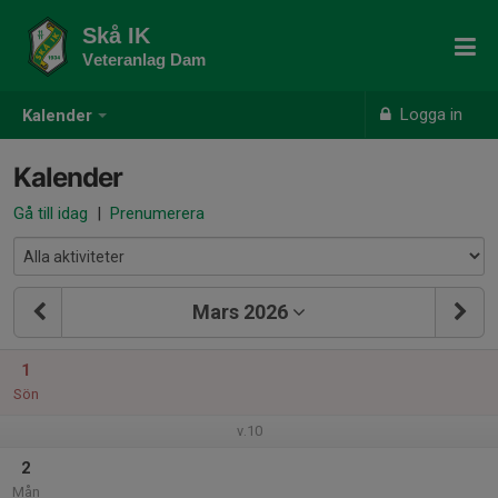
Skå IK
Veteranlag Dam
Logga in
Kalender
Kalender
Gå till idag
|
Prenumerera
Mars 2026
1
Sön
v.10
2
Mån