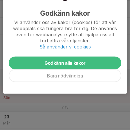
17
Godkänn kakor
Tis
Vi använder oss av kakor (cookies) för att vår
18
20:00
Träning
webbplats ska fungera bra för dig. De används
21:30
Ons
Svanängens IP
även för webbanalys i syfte att hjälpa oss att
19
förbättra våra tjänster.
Så använder vi cookies
Tor
20
Godkänn alla kakor
Fre
21
Bara nödvändiga
Lör
22
Sön
v.13
23
Mån