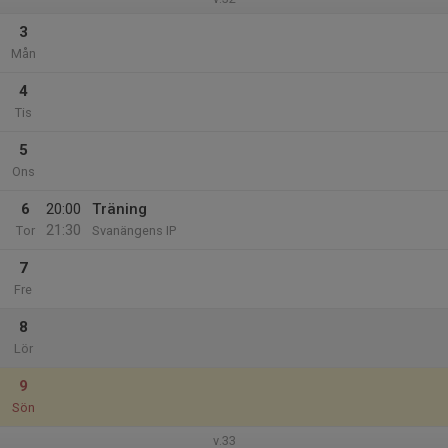
3
Mån
4
Tis
5
Ons
6
20:00
Träning
21:30
Tor
Svanängens IP
7
Fre
8
Lör
9
Sön
v.33