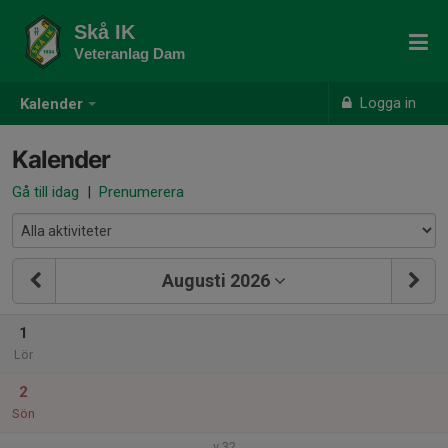
Skå IK
Veteranlag Dam
Logga in
Kalender
Kalender
Gå till idag
|
Prenumerera
Augusti 2026
1
Lör
2
Sön
v.32