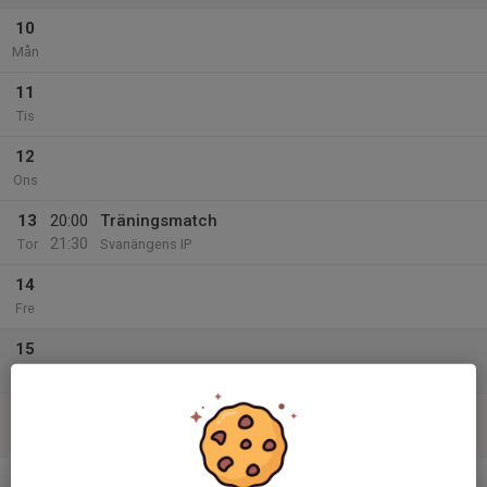
10
Mån
11
Tis
12
Ons
13
20:00
Träningsmatch
21:30
Tor
Svanängens IP
14
Fre
15
Lör
16
Sön
v.34