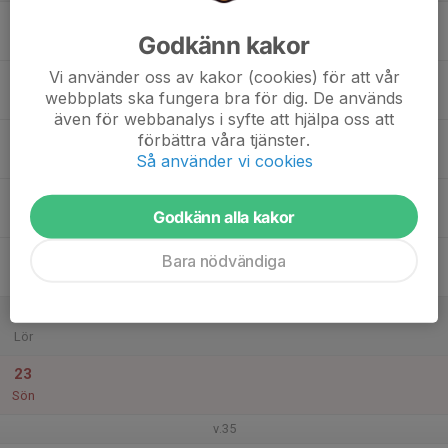
17
Godkänn kakor
Mån
Vi använder oss av kakor (cookies) för att vår
18
webbplats ska fungera bra för dig. De används
Tis
även för webbanalys i syfte att hjälpa oss att
19
förbättra våra tjänster.
Så använder vi cookies
Ons
20
20:00
Träning
Godkänn alla kakor
21:30
Tor
Svanängens IP
21
Bara nödvändiga
Fre
22
Lör
23
Sön
v.35